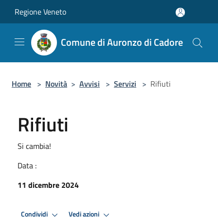
Salta al contenuto principale
Regione Veneto
Comune di Auronzo di Cadore
Home
>
Novità
>
Avvisi
>
Servizi
>
Rifiuti
Rifiuti
Si cambia!
Data :
11 dicembre 2024
Condividi
Vedi azioni