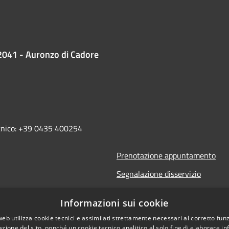
2041 - Auronzo di Cadore
ecnico: +39 0435 400254
Prenotazione appuntamento
Segnalazione disservizio
Leggi le FAQ
Informazioni sui cookie
Richiesta assistenza
web utilizza cookie tecnici e assimilati strettamente necessari al corretto fu
azione del sito, nonché un cookie tecnico analitico al solo fine di elaborare i