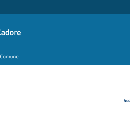
Cadore
il Comune
Ved