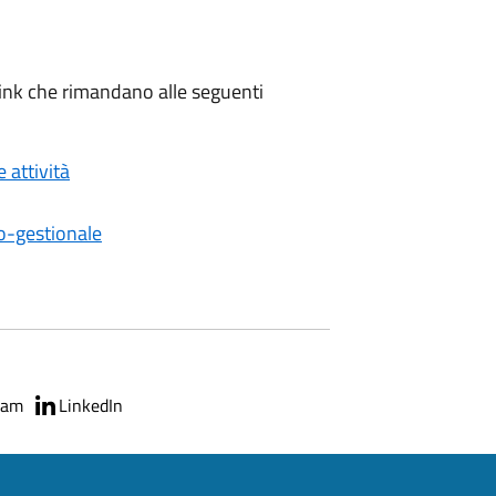
 link che rimandano alle seguenti
 attività
o-gestionale
ram
LinkedIn