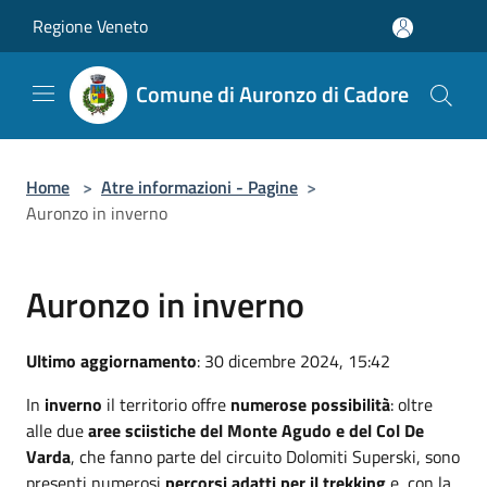
Salta al contenuto principale
Regione Veneto
Comune di Auronzo di Cadore
Home
>
Atre informazioni - Pagine
>
Auronzo in inverno
Auronzo in inverno
Ultimo aggiornamento
: 30 dicembre 2024, 15:42
In
inverno
il territorio offre
numerose possibilità
: oltre
alle due
aree sciistiche del Monte Agudo e del Col De
Varda
, che fanno parte del circuito Dolomiti Superski, sono
presenti numerosi
percorsi adatti per il trekking
e, con la