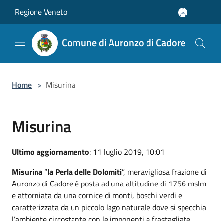
Salta al contenuto principale
Regione Veneto
Comune di Auronzo di Cadore
Home
>
Misurina
Misurina
Ultimo aggiornamento
: 11 luglio 2019, 10:01
Misurina
“
la Perla delle Dolomiti
”, meravigliosa frazione di
Auronzo di Cadore è posta ad una altitudine di 1756 mslm
e attorniata da una cornice di monti, boschi verdi e
caratterizzata da un piccolo lago naturale dove si specchia
l’ambiente circostante con le imponenti e frastagliate