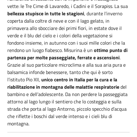
vette: le Tre Cime di Lavaredo, i Cadini e il Sorapiss. La sua
bellezza stupisce in tutte le stagioni
, durante l’inverno
coperta dalla coltre di neve e con il lago gelato, in
primavera allo sbocciare dei primi fiori, in estate dove il
verde e il blu del cielo e i colori della vegetazione si
fondono insieme, in autunno con i suoi mille colori che la
rendono un luogo fiabesco. Misurina è un
ottimo punto di
partenza per molte passeggiate, ferrate e ascensioni
.
Grazie al suo particolare microclima e alla sua aria pura e
balsamica infonde benessere, tanto che qui è sorto
l’istituto Pio XII,
unico centro in Italia per la cura e la
riabilitazione in montagna delle malattie respiratorie
del
bambino e dell’adolescente. Da non perdere la passeggiata
attorno al lago lungo il sentiero che lo costeggia e sulla
strada che porta al lago Antorno, piccolo specchio d’acqua
che riflette i boschi dal verde intenso e i cieli blu di
montagna.