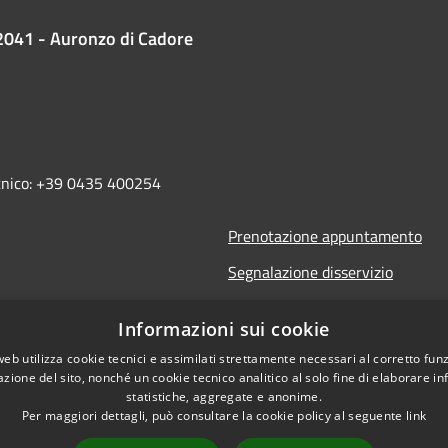
2041 - Auronzo di Cadore
ecnico: +39 0435 400254
Prenotazione appuntamento
Segnalazione disservizio
Leggi le FAQ
Informazioni sui cookie
Richiesta assistenza
web utilizza cookie tecnici e assimilati strettamente necessari al corretto fu
azione del sito, nonché un cookie tecnico analitico al solo fine di elaborare i
statistiche, aggregate e anonime.
Per maggiori dettagli, può consultare la cookie policy al seguente
link