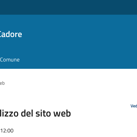
Cadore
il Comune
web
Ved
ilizzo del sito web
 12:00