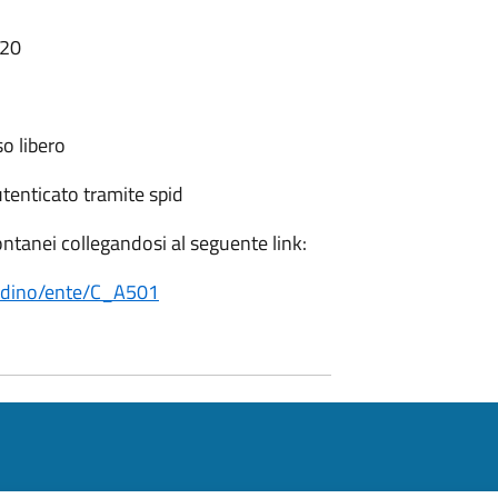
:20
so libero
utenticato tramite spid
ontanei collegandosi al seguente link:
tadino/ente/C_A501