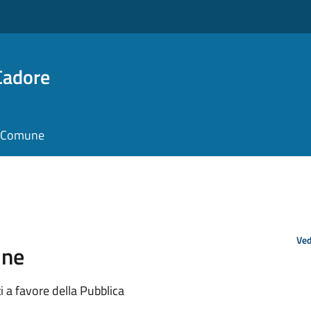
Cadore
il Comune
Ved
ine
 a favore della Pubblica