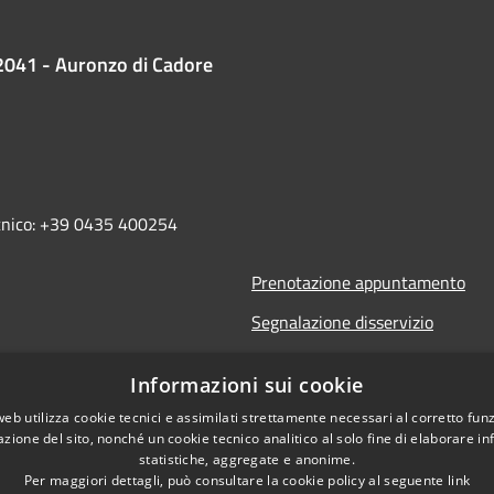
2041 - Auronzo di Cadore
ecnico: +39 0435 400254
Prenotazione appuntamento
Segnalazione disservizio
Leggi le FAQ
Informazioni sui cookie
Richiesta assistenza
web utilizza cookie tecnici e assimilati strettamente necessari al corretto fu
azione del sito, nonché un cookie tecnico analitico al solo fine di elaborare i
statistiche, aggregate e anonime.
Per maggiori dettagli, può consultare la cookie policy al seguente
link