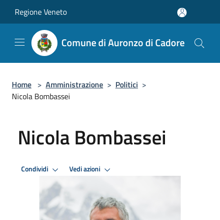
Salta al contenuto principale
Regione Veneto
Comune di Auronzo di Cadore
Home
>
Amministrazione
>
Politici
>
Nicola Bombassei
Nicola Bombassei
Condividi
Vedi azioni