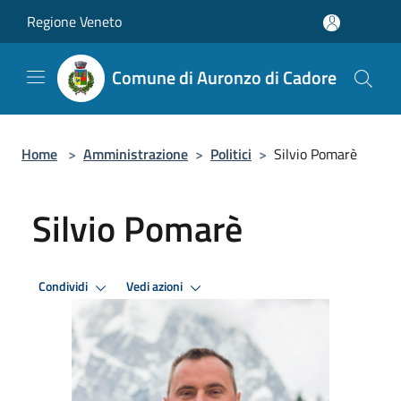
Salta al contenuto principale
Regione Veneto
Comune di Auronzo di Cadore
Home
>
Amministrazione
>
Politici
>
Silvio Pomarè
Silvio Pomarè
Condividi
Vedi azioni