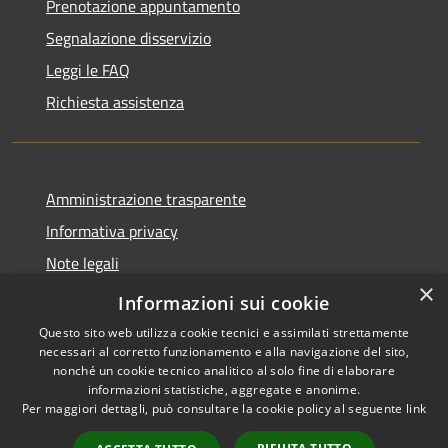
Prenotazione appuntamento
Segnalazione disservizio
Leggi le FAQ
Richiesta assistenza
Amministrazione trasparente
Informativa privacy
Note legali
×
Dichiarazione di accessibilità
Informazioni sui cookie
Questo sito web utilizza cookie tecnici e assimilati strettamente
necessari al corretto funzionamento e alla navigazione del sito,
nonché un cookie tecnico analitico al solo fine di elaborare
informazioni statistiche, aggregate e anonime.
RSS
Copyright © 2026 • Comune di
Per maggiori dettagli, può consultare la cookie policy al seguente
link
Accessibilità
Auronzo di Cadore • Powered
Privacy
Municipium
Accesso
by
•