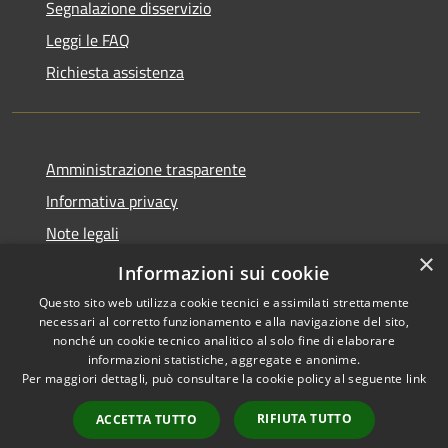
Segnalazione disservizio
Leggi le FAQ
Richiesta assistenza
Amministrazione trasparente
Informativa privacy
Note legali
×
Dichiarazione di accessibilità
Informazioni sui cookie
Questo sito web utilizza cookie tecnici e assimilati strettamente
necessari al corretto funzionamento e alla navigazione del sito,
nonché un cookie tecnico analitico al solo fine di elaborare
informazioni statistiche, aggregate e anonime.
RSS
Copyright © 2026 • Comune di
Per maggiori dettagli, può consultare la cookie policy al seguente
link
Accessibilità
Auronzo di Cadore • Powered
Privacy
Municipium
Accesso
by
•
RIFIUTA TUTTO
ACCETTA TUTTO
Cookie
redazione