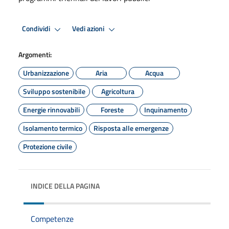
Condividi
Vedi azioni
Argomenti:
Urbanizzazione
Aria
Acqua
Sviluppo sostenibile
Agricoltura
Energie rinnovabili
Foreste
Inquinamento
Isolamento termico
Risposta alle emergenze
Protezione civile
INDICE DELLA PAGINA
Competenze