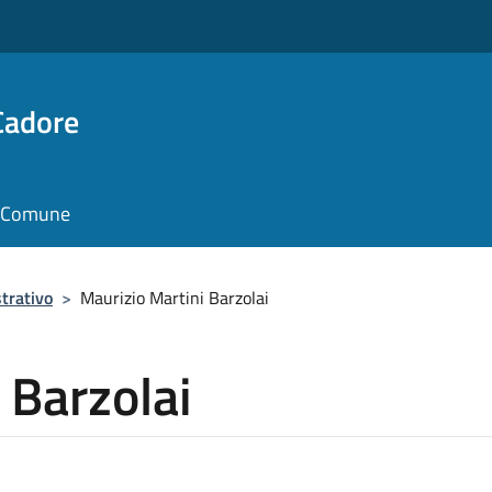
Cadore
il Comune
trativo
>
Maurizio Martini Barzolai
 Barzolai