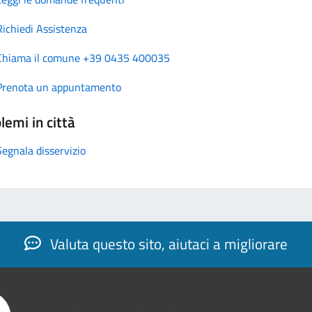
Richiedi Assistenza
Chiama il comune +39 0435 400035
Prenota un appuntamento
lemi in città
Segnala disservizio
Valuta questo sito, aiutaci a migliorare