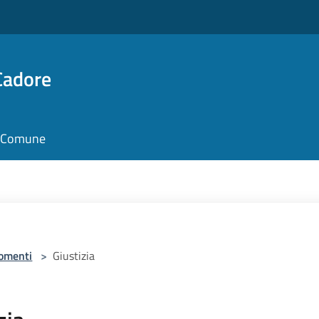
Cadore
il Comune
omenti
>
Giustizia