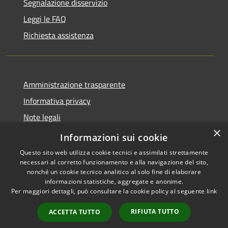
Segnalazione disservizio
Leggi le FAQ
Richiesta assistenza
Amministrazione trasparente
Informativa privacy
Note legali
×
Dichiarazione di accessibilità
Informazioni sui cookie
Questo sito web utilizza cookie tecnici e assimilati strettamente
necessari al corretto funzionamento e alla navigazione del sito,
nonché un cookie tecnico analitico al solo fine di elaborare
informazioni statistiche, aggregate e anonime.
RSS
Copyright © 2026 • Comune di
Per maggiori dettagli, può consultare la cookie policy al seguente
link
Accessibilità
Auronzo di Cadore • Powered
Privacy
Municipium
Accesso
by
•
RIFIUTA TUTTO
ACCETTA TUTTO
Cookie
redazione