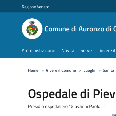
Salta al contenuto principale
Regione Veneto
Comune di Auronzo di 
Amministrazione
Novità
Servizi
Vivere 
Home
>
Vivere il Comune
>
Luoghi
>
Sanità
Ospedale di Piev
Presidio ospedaliero "Giovanni Paolo II"