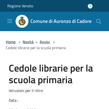
Salta al contenuto principale
Regione Veneto
Comune di Auronzo di Cadore
Home
>
Novità
>
Avvisi
>
Cedole librarie per la scuola primaria
Cedole librarie per la
scuola primaria
Istruzioni per il ritiro
Data :