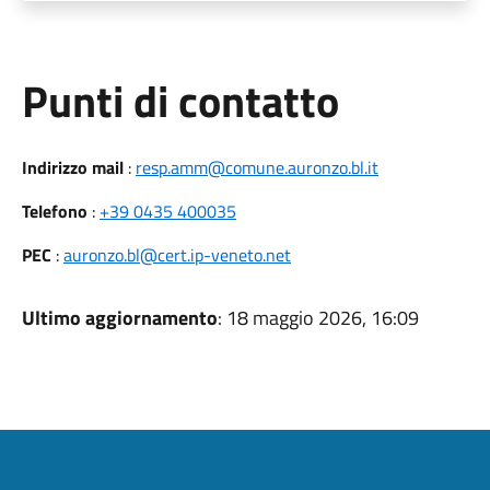
Punti di contatto
Indirizzo mail
:
resp.amm@comune.auronzo.bl.it
Telefono
:
+39 0435 400035
PEC
:
auronzo.bl@cert.ip-veneto.net
Ultimo aggiornamento
: 18 maggio 2026, 16:09