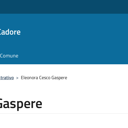
Cadore
il Comune
trativo
>
Eleonora Cesco Gaspere
Gaspere