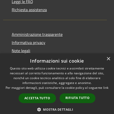
Leggi le FAQ
Richiesta assistenza
Amministrazione trasparente
Informativa privacy
Note legali
×
Dichiarazione di accessibilità
Informazioni sui cookie
Questo sito web utilizza cookie tecnici e assimilati strettamente
necessari al corretto funzionamento e alla navigazione del sito,
nonché un cookie tecnico analitico al solo fine di elaborare
informazioni statistiche, aggregate e anonime.
RSS
Copyright © 2026 • Comune di
Per maggiori dettagli, può consultare la cookie policy al seguente
link
Accessibilità
Auronzo di Cadore • Powered
Privacy
Municipium
Accesso
by
•
RIFIUTA TUTTO
ACCETTA TUTTO
Cookie
redazione
Mappa del sito
MOSTRA DETTAGLI