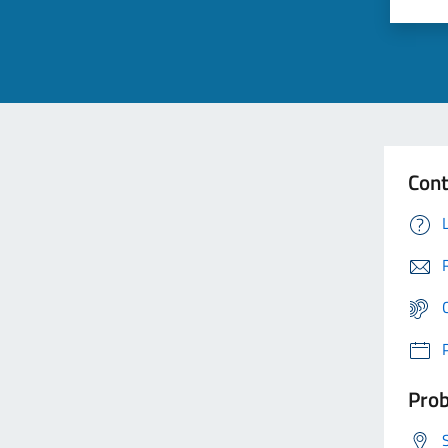
Cont
Prob