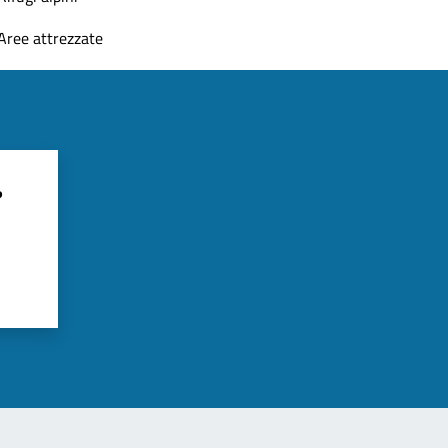
Aree attrezzate
?