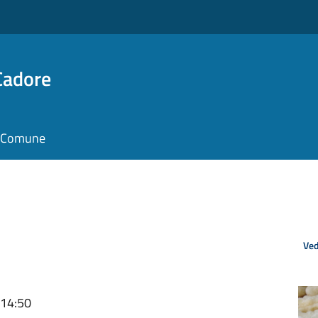
Cadore
il Comune
Ved
 14:50