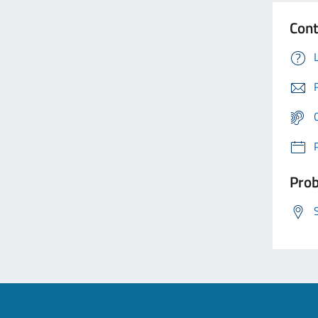
Cont
Prob